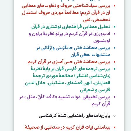
بررسی سبك‌شناختی حروف و تفاوت‌های معنايی
آن در قرآن كريم؛ مطالعۀ موردی حروف استقبال
تحضيض، نفی
تحليل معنايی فراهنجاری نوشتاری در قرآن
ادب‌ورزی در قرآن كريم در پرتو نظريۀ براون و
لوينسون
بررسی معناشناختی جايگزينی واژگانی در
متشابهات لفظی قرآن
بررسی معناشناختی حس‌آميزی در قرآن كريم
بررسی ترجمه‌های فارسی قرآن بر پايۀ نظريۀ
زبان‌شناسی نقشگرا؛ مطالعۀ موردی ترجمۀ
انصاريان، الهی قمشه‌ای، مشكينی، جلال‌الدين
فارسی و شعرانی
بررسی تطبيقی ادوات تشبيه «کاف، کأنّ، مثل» در
قرآن كريم
پایان‌نامه‌های راهنمایی شدۀ کارشناسی
بينامتنی آيات قرآن كريم در منتخبی از صحيفۀ