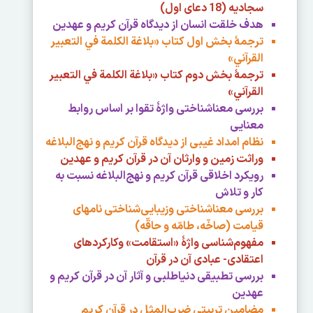
سجاديه (18 دعای اول)
هدف خلقت انسان از ديدگاه قرآن كريم و عهدين
ترجمۀ بخش اول کتاب «بلاغة الکلمة في التعبیر
القرآني»
ترجمۀ بخش دوم کتاب «بلاغة الکلمة في التعبیر
القرآني»
بررسی معناشناختی واژۀ تقوا بر اساس روابط
معنایی
نظام امداد غيبی از ديدگاه قرآن كريم و نهج‌البلاغه
وراثت زمين و وارثان آن در قرآن كريم و عهدين
رويكرد اخلاقی قرآن كريم و نهج‌البلاغه نسبت به
كار و تلاش
بررسی معناشناختی وزيبايی‌شناختی نام­های
قيامت (صاخّه، طامّه و حاقّه)
مفهوم‌شناسی واژۀ «استقامت» وكاركردهای
اعتقادی- عبادی آن در قرآن
بررسی تطبيقی دنياطلبی و آثار آن در قرآن كريم و
عهدين
مضامين تربيتی ضرب‌المثل در قرآن كريم