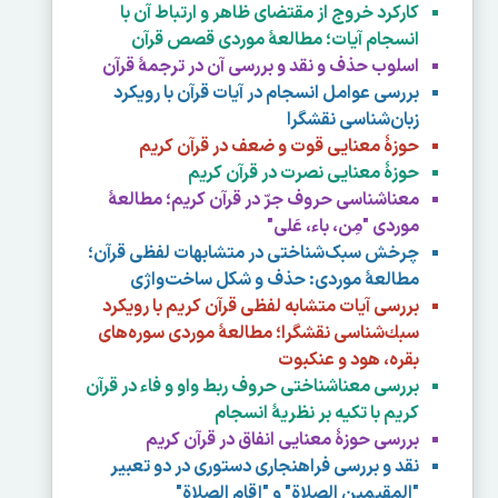
کارکرد خروج از مقتضای ظاهر و ارتباط آن با
انسجام آیات؛ مطالعۀ موردی قصص قرآن
اسلوب حذف و نقد و بررسی آن در ترجمۀ قرآن
بررسی عوامل انسجام در آیات قرآن با رویکرد
زبان‌شناسی نقشگرا
حوزۀ معنایی قوت و ضعف در قرآن کریم
حوزۀ معنایی نصرت در قرآن کریم
معناشناسی حروف جرّ در قرآن کریم؛ مطالعۀ
موردی "مِن، باء، عَلی"
چرخش سبک‌شناختی در متشابهات لفظی قرآن؛
مطالعۀ موردی: حذف و شکل ساخت‌واژی
بررسی آيات متشابه لفظی قرآن كريم با رويكرد
سبك‌شناسی نقشگرا؛ مطالعۀ موردی سوره‌های
بقره، هود و عنكبوت
بررسی معناشناختی حروف ربط واو و فاء در قرآن
كريم با تكيه بر نظريۀ انسجام
بررسی حوزۀ معنایی انفاق در قرآن کریم
نقد و بررسی فراهنجاری دستوری در دو تعبير
"المقيمين الصلاة" و "إقام الصلاة"