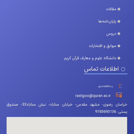
مقالات
پایان‌نامه‌ها
دروس
سوابق و افتخارات
دانشگاه علوم و معارف قرآن کریم
اطلاعات تماس
۰۵۱-۳۸۴۴۹۶۰۰
rastgoo@quran.ac.ir
خراسان رضوی- مشهد مقدس- خیابان سناباد- نبش سناباد33- صندوق
پستی: 9183693136